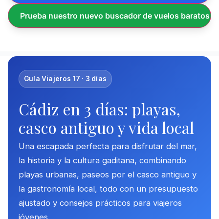
Prueba nuestro nuevo buscador de vuelos baratos
Guía Viajeros 17 · 3 días
Cádiz en 3 días: playas,
casco antiguo y vida local
Una escapada perfecta para disfrutar del mar,
la historia y la cultura gaditana, combinando
playas urbanas, paseos por el casco antiguo y
la gastronomía local, todo con un presupuesto
ajustado y consejos prácticos para viajeros
jóvenes.