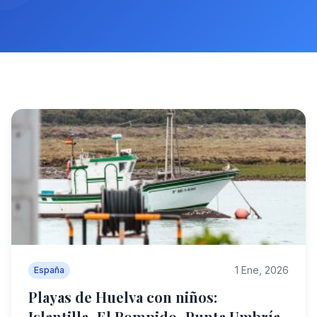
1 Ene, 2026
España
Playas de Huelva con niños:
Islantilla–El Rompido–Punta Umbría