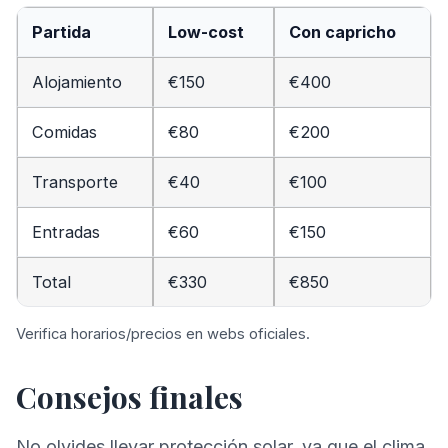
Partida
Low-cost
Con capricho
Alojamiento
€150
€400
Comidas
€80
€200
Transporte
€40
€100
Entradas
€60
€150
Total
€330
€850
Verifica horarios/precios en webs oficiales.
Consejos finales
No olvides llevar protección solar, ya que el clima