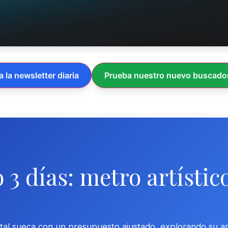
a la newsletter diaria
Prueba nuestro nuevo buscador
3 días: metro artístico,
tal sueca con un presupuesto ajustado, explorando su art