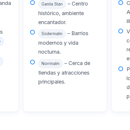
landa
C
– Centro
Gamla Stan
A
histórico, ambiente
i
encantador.
V
s
– Barrios
Södermalm
c
o
modernos y vida
r
nocturna.
e
– Cerca de
Norrmalm
P
tiendas y atracciones
l
principales.
d
p