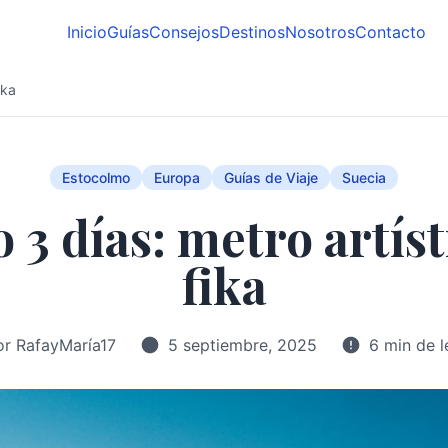
Inicio
Guías
Consejos
Destinos
Nosotros
Contacto
ika
Estocolmo
Europa
Guías de Viaje
Suecia
3 días: metro artísti
fika
or RafayMaría17
5 septiembre, 2025
6 min de l