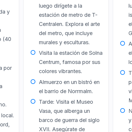
luego dirígete a la
l
da y
estación de metro de T-
i
Centralen. Explora el arte
e
n
del metro, que incluye
G
o (40
murales y esculturas.
A
Visita la estación de Solna
e
Centrum, famosa por sus
l
a por
colores vibrantes.
T
Almuerzo en un bistró en
p
a
el barrio de Norrmalm.
v
M
Tarde: Visita el Museo
mo.
Vasa, que alberga un
N
local.
barco de guerra del siglo
y
ord,
XVII. Asegúrate de
c