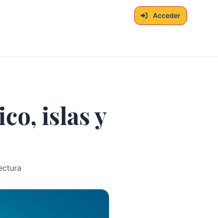
Acceder
co, islas y
ectura