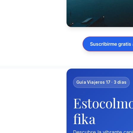
Suscribirme gratis 
Guía Viajeros 17 · 3 días
Estocolmo 
fika
Descubre la vibrante capi