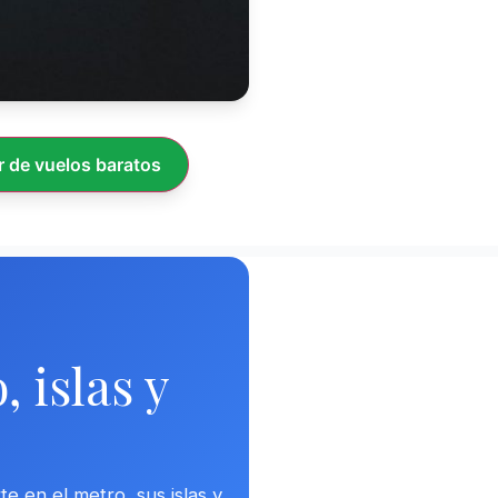
 de vuelos baratos
 islas y
e en el metro, sus islas y