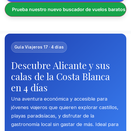
Prueba nuestro nuevo buscador de vuelos baratos
Guía Viajeros 17 · 4 días
Descubre Alicante y sus
calas de la Costa Blanca
en 4 días
Una aventura económica y accesible para
jóvenes viajeros que quieren explorar castillos,
playas paradisíacas, y disfrutar de la
gastronomía local sin gastar de más. Ideal para