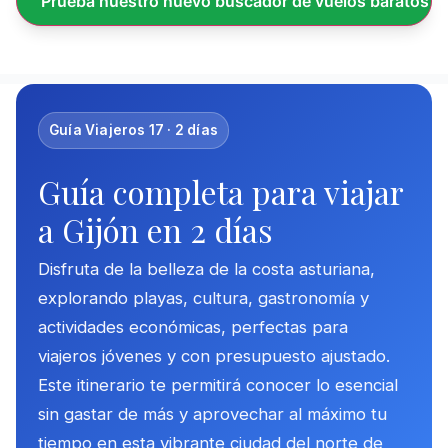
Prueba nuestro nuevo buscador de vuelos baratos
Guía Viajeros 17 · 2 días
Guía completa para viajar
a Gijón en 2 días
Disfruta de la belleza de la costa asturiana,
explorando playas, cultura, gastronomía y
actividades económicas, perfectas para
viajeros jóvenes y con presupuesto ajustado.
Este itinerario te permitirá conocer lo esencial
sin gastar de más y aprovechar al máximo tu
tiempo en esta vibrante ciudad del norte de