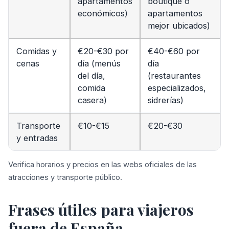
apartamentos
boutique o
económicos)
apartamentos
mejor ubicados)
Comidas y
€20-€30 por
€40-€60 por
cenas
día (menús
día
del día,
(restaurantes
comida
especializados,
casera)
sidrerías)
Transporte
€10-€15
€20-€30
y entradas
Verifica horarios y precios en las webs oficiales de las
atracciones y transporte público.
Frases útiles para viajeros
fuera de España