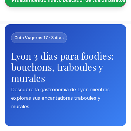
Prueba nuestro nuevo buscador de vuelos baratos
Guía Viajeros 17 · 3 días
Lyon 3 días para foodies:
bouchons, traboules y
murales
Descubre la gastronomía de Lyon mientras
exploras sus encantadoras traboules y
murales.