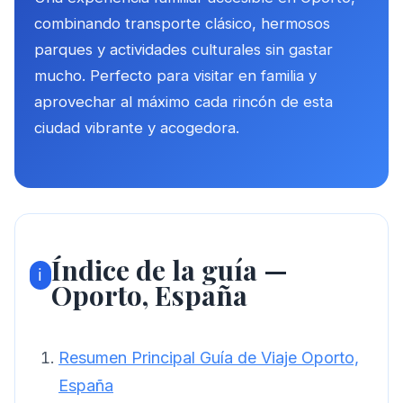
combinando transporte clásico, hermosos
parques y actividades culturales sin gastar
mucho. Perfecto para visitar en familia y
aprovechar al máximo cada rincón de esta
ciudad vibrante y acogedora.
Índice de la guía —
ℹ️
Oporto, España
Resumen Principal Guía de Viaje Oporto,
España