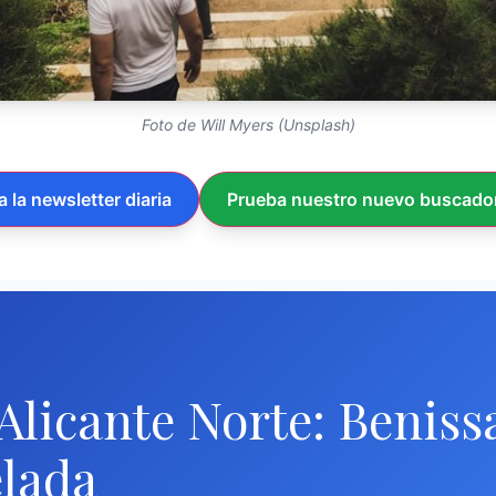
Foto de Will Myers (Unsplash)
a la newsletter diaria
Prueba nuestro nuevo buscador
 Alicante Norte: Benis
elada