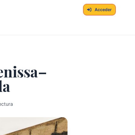
Acceder
enissa–
da
ectura