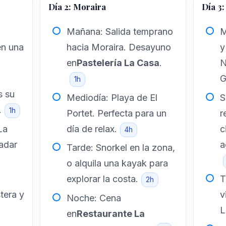
Día 2: Moraira
Día 3:
Mañana: Salida temprano
M
en una
hacia Moraira. Desayuno
y
en
Pastelería La Casa
.
N
G
1h
s su
Mediodía: Playa de El
S
.
1h
Portet. Perfecta para un
r
La
día de relax.
c
4h
nadar
a
Tarde: Snorkel en la zona,
o alquila una kayak para
explorar la costa.
T
2h
tera y
v
Noche: Cena
L
en
Restaurante La