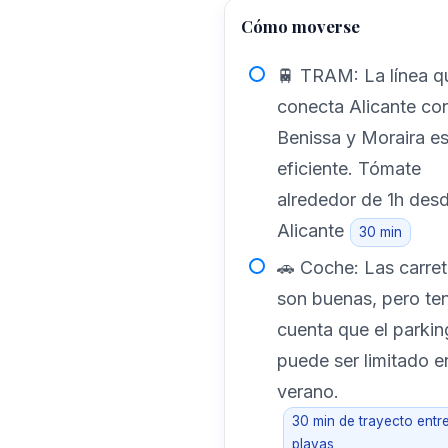
Cómo moverse
🚆 TRAM: La línea q
conecta Alicante co
Benissa y Moraira e
eficiente. Tómate
alrededor de 1h des
Alicante
30 min
🚗 Coche: Las carret
son buenas, pero te
cuenta que el parkin
puede ser limitado e
verano.
30 min de trayecto entr
playas