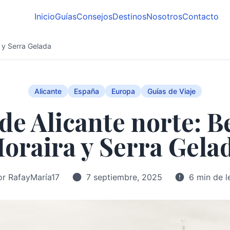
Inicio
Guías
Consejos
Destinos
Nosotros
Contacto
a y Serra Gelada
Alicante
España
Europa
Guías de Viaje
 de Alicante norte: B
oraira y Serra Gela
or RafayMaría17
7 septiembre, 2025
6 min de l