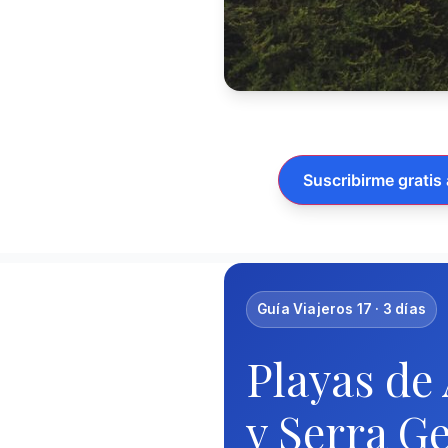
Suscribirme gratis 
Guía Viajeros 17 · 3 días
Playas de
y Serra G