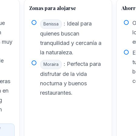
Zonas para alojarse
Ahorro
ue
O
: Ideal para
Benissa
n
l
quienes buscan
s muy
e
tranquilidad y cercanía a
la naturaleza.
E
de
t
: Perfecta para
Moraira
b
disfrutar de la vida
c
eras
nocturna y buenos
n en
restaurantes.
g
n
e