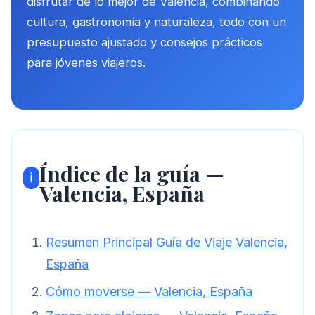
disfrutar de lo mejor de Valencia, combinando
cultura, gastronomía y naturaleza, todo con un
presupuesto ajustado y consejos prácticos
para jóvenes viajeros.
Índice de la guía —
ℹ️
Valencia, España
Resumen Principal Guía de Viaje Valencia,
España
Cómo moverse — Valencia, España